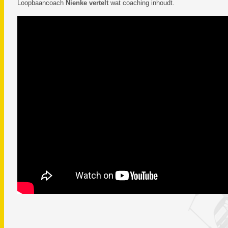
Loopbaancoach
Nienke vertelt
wat coaching inhoudt.