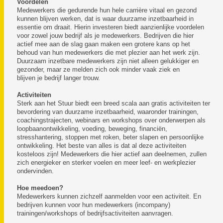
Voordelen
Medewerkers die gedurende hun hele carrière vitaal en gezond
kunnen blijven werken, dat is waar duurzame inzetbaarheid in
essentie om draait. Hierin investeren biedt aanzienlijke voordelen
voor zowel jouw bedrijf als je medewerkers. Bedrijven die hier
actief mee aan de slag gaan maken een grotere kans op het
behoud van hun medewerkers die met plezier aan het werk zijn.
Duurzaam inzetbare medewerkers zijn niet alleen gelukkiger en
gezonder, maar ze melden zich ook minder vaak ziek en
blijven je bedrijf langer trouw.
Activiteiten
Sterk aan het Stuur biedt een breed scala aan gratis activiteiten ter
bevordering van duurzame inzetbaarheid, waaronder trainingen,
coachingstrajecten, webinars en workshops over onderwerpen als
loopbaanontwikkeling, voeding, beweging, financiën,
stresshantering, stoppen met roken, beter slapen en persoonlijke
ontwikkeling. Het beste van alles is dat al deze activiteiten
kosteloos zijn! Medewerkers die hier actief aan deelnemen, zullen
zich energieker en sterker voelen en meer leef- en werkplezier
ondervinden.
Hoe meedoen?
Medewerkers kunnen zichzelf aanmelden voor een activiteit. En
bedrijven kunnen voor hun medewerkers (incompany)
trainingen/workshops of bedrijfsactiviteiten aanvragen.